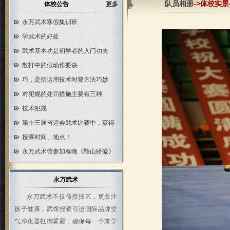
队员相册
->体校实景-
体校公告
更多
永万武术寒假集训班
学武术的好处
武术基本功是初学者的入门功夫
散打中的假动作要诀
巧，是指运用技术时要方法巧妙
对犯规的处罚措施主要有三种
技术犯规
第十三届省运会武术比赛中，获得
授课时间、地点！
永万武术馆参加春晚《鞍山骄傲》
永万武术
永万武术不仅传授技艺，更关注
孩子健康，武馆投资引进国际品牌空
气净化器抵御雾霾，确保每一个来学