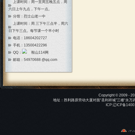
上课时间：周一至周五晚五点，周
六日上午九点，下午一点。
分馆：烈士山老一中
上课时间：周 三下午三点半，周六
日下午三点。每节课一个半小时
电话：18604202727
手机：13500422296
QQ：
邮箱：
54970688 @qq.com
Copyright © 2009 -
地址：胜利路原劳动大厦对面“圣利祥城”三楼“永万武术馆”
ICP:辽ICP备140
辽公