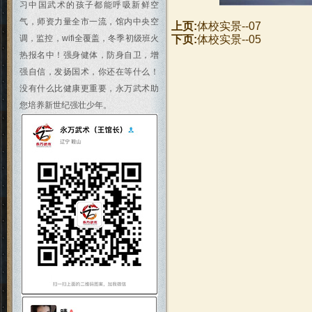
习中国武术的孩子都能呼吸新鲜空
气，师资力量全市一流，馆内中央空
上页:
体校实景--07
调，监控，wifi全覆盖，冬季初级班火
下页:
体校实景--05
热报名中！强身健体，防身自卫，增
强自信，发扬国术，你还在等什么！
没有什么比健康更重要，永万武术助
您培养新世纪强壮少年。