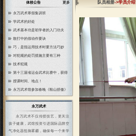
队员相册
->学员介绍
体校公告
更多
永万武术寒假集训班
学武术的好处
武术基本功是初学者的入门功夫
散打中的假动作要诀
巧，是指运用技术时要方法巧妙
对犯规的处罚措施主要有三种
技术犯规
第十三届省运会武术比赛中，获得
授课时间、地点！
永万武术馆参加春晚《鞍山骄傲》
永万武术
永万武术不仅传授技艺，更关注
孩子健康，武馆投资引进国际品牌空
气净化器抵御雾霾，确保每一个来学