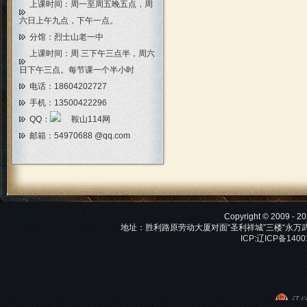
上课时间：周一至周五晚五点，周
六日上午九点，下午一点。
分馆：烈士山老一中
上课时间：周 三下午三点半，周六
日下午三点。每节课一个半小时
电话：18604202727
手机：13500422296
QQ：
邮箱：
54970688 @qq.com
Copyright © 2009 -
地址：胜利路原劳动大厦对面“圣利祥城”三楼“永万武术馆”
ICP:辽ICP备140
辽公