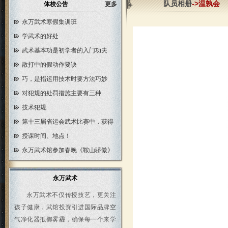
队员相册
->温孰会
体校公告
更多
永万武术寒假集训班
学武术的好处
武术基本功是初学者的入门功夫
散打中的假动作要诀
巧，是指运用技术时要方法巧妙
对犯规的处罚措施主要有三种
技术犯规
第十三届省运会武术比赛中，获得
授课时间、地点！
永万武术馆参加春晚《鞍山骄傲》
永万武术
永万武术不仅传授技艺，更关注
孩子健康，武馆投资引进国际品牌空
气净化器抵御雾霾，确保每一个来学