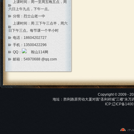
上课时间：周一至周五晚五点，周
六日上午九点，下午一点。
分馆：烈士山老一中
上课时间：周 三下午三点半，周六
日下午三点。每节课一个半小时
电话：18604202727
手机：13500422296
QQ：
邮箱：
54970688 @qq.com
Copyright © 2009 -
地址：胜利路原劳动大厦对面“圣利祥城”三楼“永万武术馆”
ICP:辽ICP备140
辽公