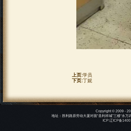
上页:
学员
下页:
丁妮
Copyright © 2009 -
地址：胜利路原劳动大厦对面“圣利祥城”三楼“永万武术馆”
ICP:辽ICP备140