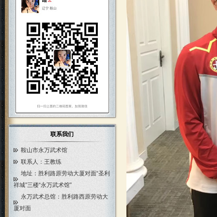
联系我们
鞍山市永万武术馆
联系人：王教练
地址：胜利路原劳动大厦对面“圣利
祥城”三楼“永万武术馆”
永万武术总馆：胜利路西原劳动大
厦对面