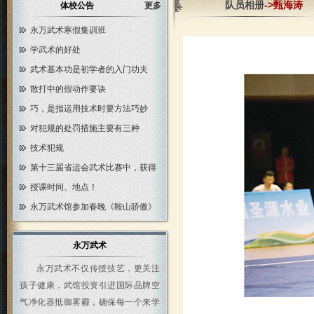
队员相册
->甄海涛
体校公告
更多
永万武术寒假集训班
学武术的好处
武术基本功是初学者的入门功夫
散打中的假动作要诀
巧，是指运用技术时要方法巧妙
对犯规的处罚措施主要有三种
技术犯规
第十三届省运会武术比赛中，获得
授课时间、地点！
永万武术馆参加春晚《鞍山骄傲》
永万武术
永万武术不仅传授技艺，更关注
孩子健康，武馆投资引进国际品牌空
气净化器抵御雾霾，确保每一个来学